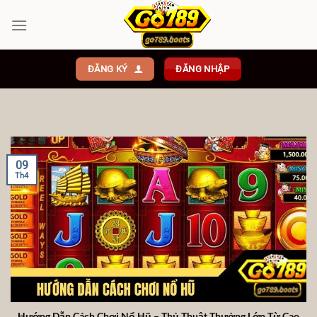
Bỏ
qua
nội
dung
ĐĂNG KÝ
ĐĂNG NHẬP
09
Th4
Hướng Dẫn Cách Chơi Nổ Hũ – Thủ Thuật Thưởng Lớn Từ Cao