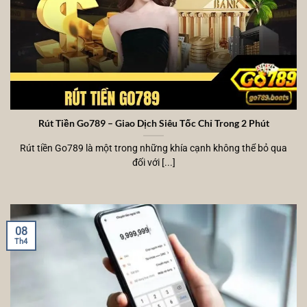
Rút Tiền Go789 – Giao Dịch Siêu Tốc Chỉ Trong 2 Phút
Rút tiền Go789 là một trong những khía cạnh không thể bỏ qua
đối với [...]
08
Th4